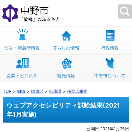
本
文
へ
移
動
防災・緊急時情報
暮らしの情報
行政情報
産業・ビジネス
観光情報
中野市について
TOP
組織
総務部
庶務課
秘書広報係
ウェブアクセシビリティ試験結果(2021
年1月実施)
公開日 2021年1月25日