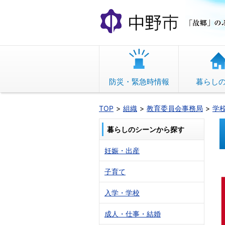
本
文
へ
移
動
防災・緊急時情報
暮らし
TOP
組織
教育委員会事務局
学
暮らしのシーンから探す
妊娠・出産
子育て
入学・学校
成人・仕事・結婚