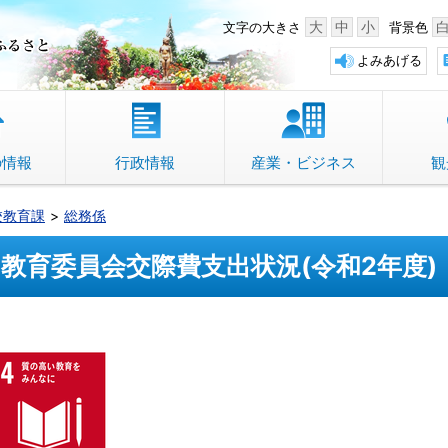
中野市 「故郷」のふるさと
大
中
小
文字の大きさ
背景色
よみあげる
の情報
行政情報
産業・ビジネス
観
校教育課
総務係
教育委員会交際費支出状況(令和2年度)