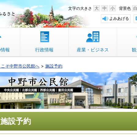
中野市 「故郷」のふるさと
大
中
小
文字の大きさ
背景色
よみあげる
の情報
行政情報
産業・ビジネス
観
うこそ中野市公民館へ
施設予約
施設予約