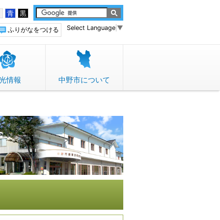
白
青
黒
Select Language
▼
ふりがなをつける
光情報
中野市について