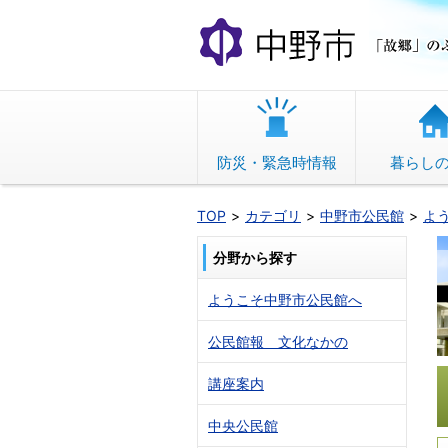
本
文
へ
移
動
防災・緊急時情報
暮らし
TOP
カテゴリ
中野市公民館
よ
分野から探す
ようこそ中野市公民館へ
公民館報 文化なかの
講座案内
中央公民館