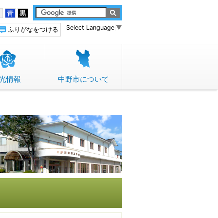
白
青
黒
Select Language
▼
ふりがなをつける
光情報
中野市について