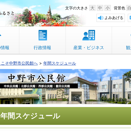
中野市 「故郷」のふるさと
大
中
小
文字の大きさ
背景色
よみあげる
の情報
行政情報
産業・ビジネス
観
うこそ中野市公民館へ
年間スケジュール
年間スケジュール