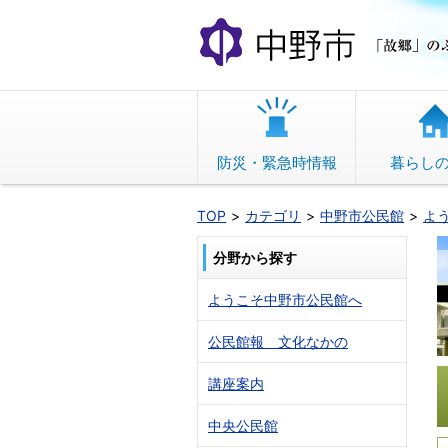
本
文
へ
移
動
防災・緊急時情報
暮らし
TOP
カテゴリ
中野市公民館
よ
分野から探す
ようこそ中野市公民館へ
公民館報 文化なかの
講座案内
中央公民館