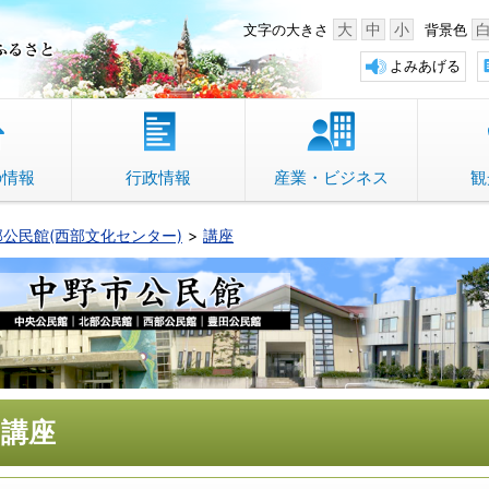
中野市 「故郷」のふるさと
大
中
小
文字の大きさ
背景色
よみあげる
の情報
行政情報
産業・ビジネス
観
部公民館(西部文化センター)
講座
講座