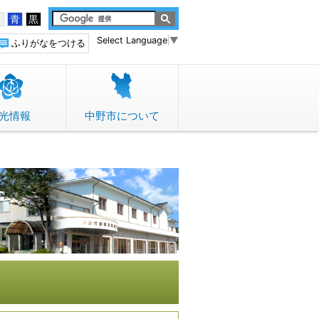
白
青
黒
Select Language
▼
ふりがなをつける
光情報
中野市について