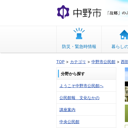
本
文
へ
移
動
防災・緊急時情報
暮らし
TOP
カテゴリ
中野市公民館
西
分野から探す
ようこそ中野市公民館へ
公民館報 文化なかの
講座案内
中央公民館