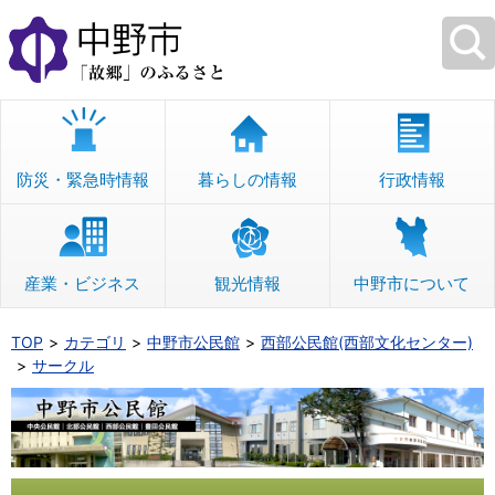
本
文
へ
移
動
防災・緊急時情報
暮らしの情報
行政情報
産業・ビジネス
観光情報
中野市について
TOP
カテゴリ
中野市公民館
西部公民館(西部文化センター)
サークル