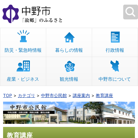
本
文
へ
移
動
防災・緊急時情報
暮らしの情報
行政情報
産業・ビジネス
観光情報
中野市について
TOP
カテゴリ
中野市公民館
講座案内
教育講座
教育講座