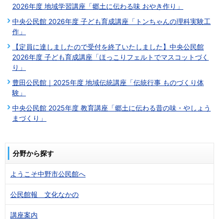
2026年度 地域学習講座「郷土に伝わる味 おやき作り」
中央公民館 2026年度 子ども育成講座「トンちゃんの理科実験工
作」
【定員に達しましたので受付を終了いたしました】中央公民館
2026年度 子ども育成講座「ほっこりフェルトでマスコットづく
り」
豊田公民館｜2025年度 地域伝統講座「伝統行事 ものづくり体
験」
中央公民館 2025年度 教育講座「郷土に伝わる昔の味・やしょう
まづくり」
分野から探す
ようこそ中野市公民館へ
公民館報 文化なかの
講座案内