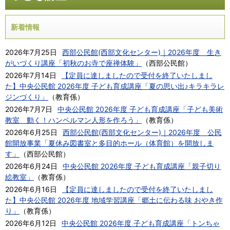
新着情報
2026年7月25日
西部公民館(西部文化センター)｜2026年度 生き
がいづくり講座「初秋のお寺で座禅体験」
（
西部公民館
）
2026年7月14日
【定員に達しましたので受付を終了いたしまし
た】中央公民館 2026年度 子ども育成講座「夏の思い出♪キラキラレ
ジンづくり」
（
教育係
）
2026年7月7日
中央公民館 2026年度 子ども育成講座「子ども美術
教室 動く！ハンペルマン人形を作ろう」
（
教育係
）
2026年6月25日
西部公民館(西部文化センター)｜2026年度 公民
館開放事業「夏休み図書室と多目的ホール（体育館）を開放しま
す」
（
西部公民館
）
2026年6月24日
中央公民館 2026年度 子ども育成講座「親子切り
絵教室」
（
教育係
）
2026年6月16日
【定員に達しましたので受付を終了いたしまし
た】中央公民館 2026年度 地域学習講座「郷土に伝わる味 おやき作
り」
（
教育係
）
2026年6月12日
中央公民館 2026年度 子ども育成講座「トンちゃ