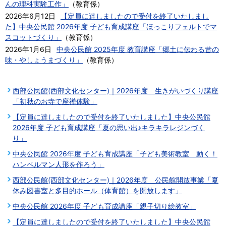
んの理科実験工作」
（
教育係
）
2026年6月12日
【定員に達しましたので受付を終了いたしまし
た】中央公民館 2026年度 子ども育成講座「ほっこりフェルトでマ
スコットづくり」
（
教育係
）
2026年1月6日
中央公民館 2025年度 教育講座「郷土に伝わる昔の
味・やしょうまづくり」
（
教育係
）
西部公民館(西部文化センター)｜2026年度 生きがいづくり講座
「初秋のお寺で座禅体験」
【定員に達しましたので受付を終了いたしました】中央公民館
2026年度 子ども育成講座「夏の思い出♪キラキラレジンづく
り」
中央公民館 2026年度 子ども育成講座「子ども美術教室 動く！
ハンペルマン人形を作ろう」
西部公民館(西部文化センター)｜2026年度 公民館開放事業「夏
休み図書室と多目的ホール（体育館）を開放します」
中央公民館 2026年度 子ども育成講座「親子切り絵教室」
【定員に達しましたので受付を終了いたしました】中央公民館