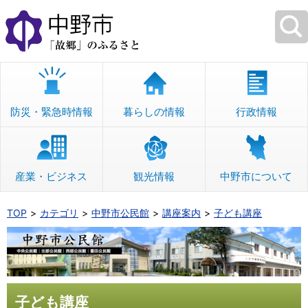
本
文
へ
移
動
防災・緊急時情報
暮らしの情報
行政情報
産業・ビジネス
観光情報
中野市について
TOP
カテゴリ
中野市公民館
講座案内
子ども講座
子ども講座