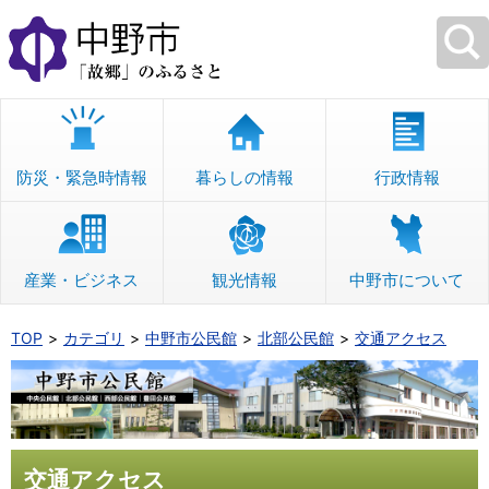
本
文
へ
移
動
防災・緊急時情報
暮らしの情報
行政情報
産業・ビジネス
観光情報
中野市について
TOP
カテゴリ
中野市公民館
北部公民館
交通アクセス
交通アクセス