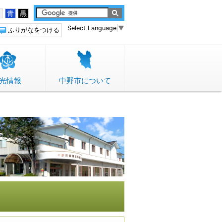
白
青
黒
Select Language
▼
ふりがなをつける
光情報
中野市について