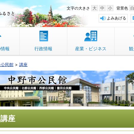
中野市 「故郷」のふるさと
大
中
小
文字の大きさ
背景色
よみあげる
の情報
行政情報
産業・ビジネス
観
央公民館
講座
講座