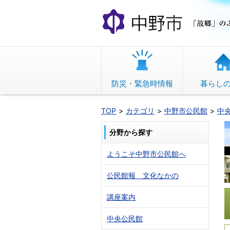
本
文
へ
移
動
防災・緊急時情報
暮らし
TOP
カテゴリ
中野市公民館
中
分野から探す
ようこそ中野市公民館へ
公民館報 文化なかの
講座案内
中央公民館