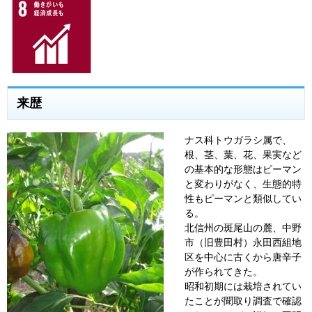
来歴
ナス科トウガラシ属で、
根、茎、葉、花、果実など
の基本的な形態はピーマン
と変わりがなく、生態的特
性もピーマンと類似してい
る。
北信州の斑尾山の麓、中野
市（旧豊田村）永田西組地
区を中心に古くから唐辛子
が作られてきた。
昭和初期には栽培されてい
たことが聞取り調査で確認