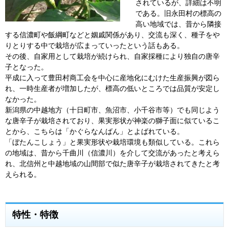
されているが、詳細は不明
である。旧永田村の標高の
高い地域では、昔から隣接
する信濃町や飯綱町などと姻戚関係があり、交流も深く、種子をや
りとりする中で栽培が広まっていったという話もある。
その後、自家用として栽培が続けられ、自家採種により独自の唐辛
子となった。
平成に入って豊田村商工会を中心に産地化にむけた生産振興が図ら
れ、一時生産者が増加したが、標高の低いところでは品質が安定し
なかった。
新潟県の中越地方（十日町市、魚沼市、小千谷市等）でも同じよう
な唐辛子が栽培されており、果実形状が神楽の獅子面に似ているこ
とから、こちらは「かぐらなんばん」とよばれている。
「ぼたんこしょう」と果実形状や栽培環境も類似している。これら
の地域は、昔から千曲川（信濃川）を介して交流があったと考えら
れ、北信州と中越地域の山間部で似た唐辛子が栽培されてきたと考
えられる。
特性・特徴