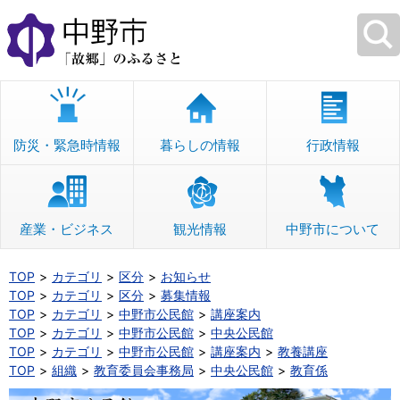
本
文
へ
移
動
防災・緊急時情報
暮らしの情報
行政情報
産業・ビジネス
観光情報
中野市について
TOP
カテゴリ
区分
お知らせ
TOP
カテゴリ
区分
募集情報
TOP
カテゴリ
中野市公民館
講座案内
TOP
カテゴリ
中野市公民館
中央公民館
TOP
カテゴリ
中野市公民館
講座案内
教養講座
TOP
組織
教育委員会事務局
中央公民館
教育係