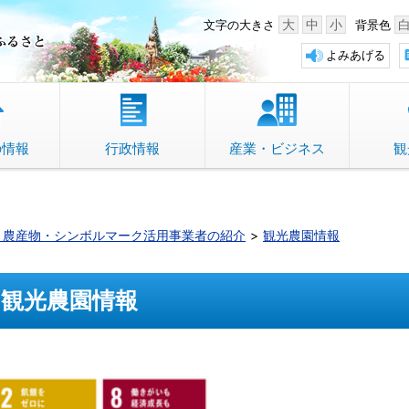
中野市 「故郷」のふるさと
大
中
小
文字の大きさ
背景色
よみあげる
の情報
行政情報
産業・ビジネス
観
・農産物・シンボルマーク活用事業者の紹介
観光農園情報
観光農園情報