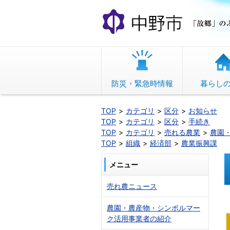
本
文
へ
移
動
防災・緊急時情報
暮らし
TOP
カテゴリ
区分
お知らせ
TOP
カテゴリ
区分
手続き
TOP
カテゴリ
売れる農業
農園
TOP
組織
経済部
農業振興課
メニュー
売れ農ニュース
農園・農産物・シンボルマー
ク活用事業者の紹介