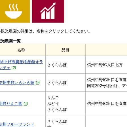
各観光農園の詳細は、名称をクリックしてください。
観光農園一覧
名称
品目
JA中野市農産物産館オラ
さくらんぼ
信州中野IC入口北方
ンチェ
信州中野IC出口を直進
信州中野いきいき館
さくらんぼ
国道292号線沿線、
りんご
小野りんご園
ぶどう
信州中野IC出口を直進
さくらんぼ
さくらんぼ
信州フルーツランド