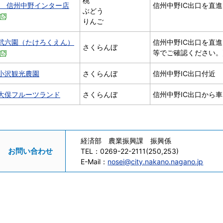
桃
信州中野インター店
信州中野IC出口を直進
ぶどう
りんご
武六園（たけろくえん）
信州中野IC出口を直進
さくらんぼ
等でご確認ください。
小沢観光農園
さくらんぼ
信州中野IC出口付近
大俣フルーツランド
さくらんぼ
信州中野IC出口から車
経済部 農業振興課 振興係
お問い合わせ
TEL：
0269-22-2111(250,253)
E-Mail：
nosei@city.nakano.nagano.jp