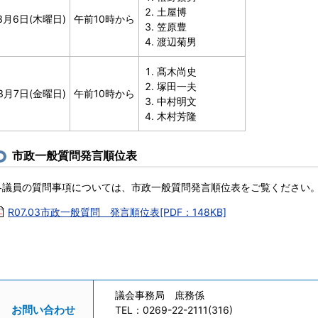
土屋博
3月6日(木曜日)
午前10時から
笠原豊
渡辺菊男
髙木尚史
塚田一夫
3月7日(金曜日)
午前10時から
中村明文
木村芳隆
市政一般質問発言順位表
各議員の質問事項については、市政一般質問発言順位表をご覧ください
R07.03市政一般質問 発言順位表[PDF：148KB]
議会事務局 庶務係
お問い合わせ
TEL：
0269-22-2111(316)