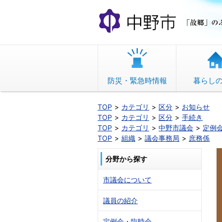
本
文
へ
移
動
防災・緊急時情報
暮らし
TOP
カテゴリ
区分
お知らせ
TOP
カテゴリ
区分
手続き
TOP
カテゴリ
中野市議会
定例
TOP
組織
議会事務局
庶務係
分野から探す
市議会について
議員の紹介
定例会・臨時会