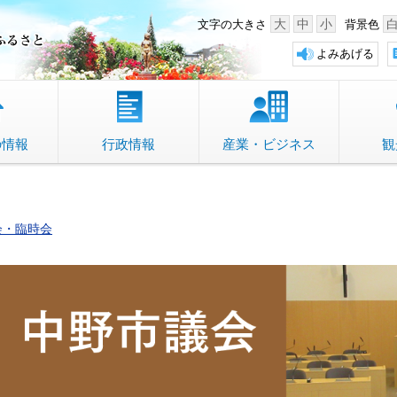
中野市 「故郷」のふるさと
大
中
小
文字の大きさ
背景色
よみあげる
の情報
行政情報
産業・ビジネス
観
会・臨時会