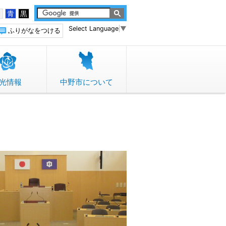
白
青
黒
Select Language
▼
ふりがなをつける
光情報
中野市について