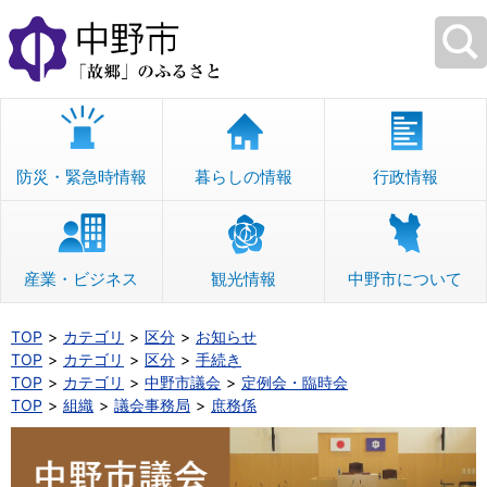
本
文
へ
移
動
防災・緊急時情報
暮らしの情報
行政情報
産業・ビジネス
観光情報
中野市について
TOP
カテゴリ
区分
お知らせ
TOP
カテゴリ
区分
手続き
TOP
カテゴリ
中野市議会
定例会・臨時会
TOP
組織
議会事務局
庶務係