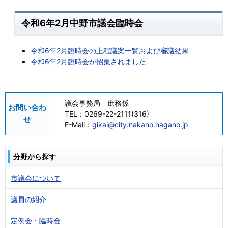
令和6年2月中野市議会臨時会
令和6年2月臨時会の上程議案一覧および審議結果
令和6年2月臨時会が招集されました
議会事務局 庶務係
お問い合わ
TEL：
0269-22-2111(316)
せ
E-Mail：
gikai@city.nakano.nagano.jp
分野から探す
市議会について
議員の紹介
定例会・臨時会