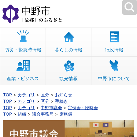
本
文
へ
移
動
防災・緊急時情報
暮らしの情報
行政情報
産業・ビジネス
観光情報
中野市について
TOP
カテゴリ
区分
お知らせ
TOP
カテゴリ
区分
手続き
TOP
カテゴリ
中野市議会
定例会・臨時会
TOP
組織
議会事務局
庶務係