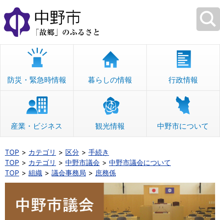
本
文
へ
移
動
防災・緊急時情報
暮らしの情報
行政情報
産業・ビジネス
観光情報
中野市について
TOP
カテゴリ
区分
手続き
TOP
カテゴリ
中野市議会
中野市議会について
TOP
組織
議会事務局
庶務係