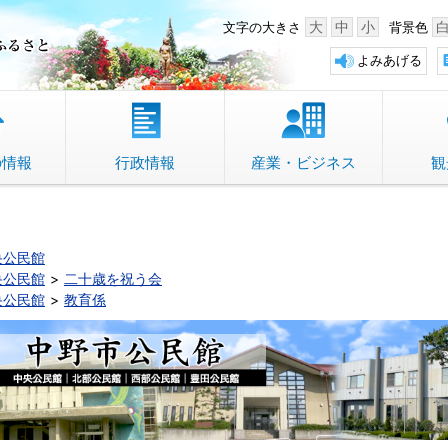
中野市 「故郷」のふるさと
大
中
小
文字の大きさ
背景色
よみあげる
の情報
行政情報
産業・ビジネス
観
央公民館
央公民館
二十歳を祝う会
央公民館
教育係