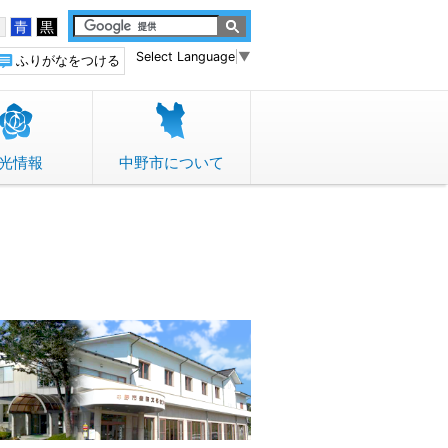
白
青
黒
Select Language
▼
ふりがなをつける
光情報
中野市について