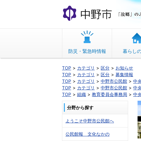
本
文
へ
移
動
防災・緊急時情報
暮らし
TOP
カテゴリ
区分
お知らせ
TOP
カテゴリ
区分
募集情報
TOP
カテゴリ
中野市公民館
中
TOP
カテゴリ
中野市公民館
中
TOP
組織
教育委員会事務局
中
分野から探す
ようこそ中野市公民館へ
公民館報 文化なかの