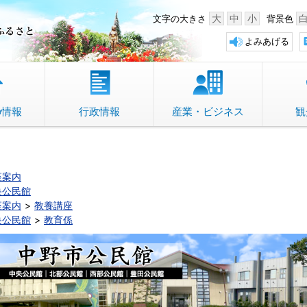
中野市 「故郷」のふるさと
大
中
小
文字の大きさ
背景色
よみあげる
の情報
行政情報
産業・ビジネス
観
座案内
央公民館
座案内
教養講座
央公民館
教育係