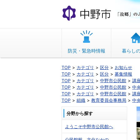
本
文
へ
移
動
防災・緊急時情報
暮らし
TOP
カテゴリ
区分
お知らせ
TOP
カテゴリ
区分
募集情報
TOP
カテゴリ
中野市公民館
講
TOP
カテゴリ
中野市公民館
中
TOP
カテゴリ
中野市公民館
講
TOP
組織
教育委員会事務局
中
分野から探す
ようこそ中野市公民館へ
公民館報 文化なかの