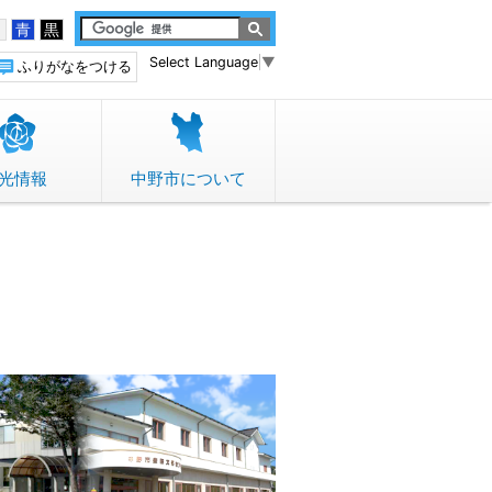
白
青
黒
Select Language
▼
ふりがなをつける
光情報
中野市について