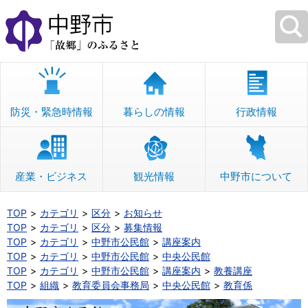
本
文
へ
移
動
防災・緊急時情報
暮らしの情報
行政情報
産業・ビジネス
観光情報
中野市について
TOP
カテゴリ
区分
お知らせ
TOP
カテゴリ
区分
募集情報
TOP
カテゴリ
中野市公民館
講座案内
TOP
カテゴリ
中野市公民館
中央公民館
TOP
カテゴリ
中野市公民館
講座案内
教養講座
TOP
組織
教育委員会事務局
中央公民館
教育係