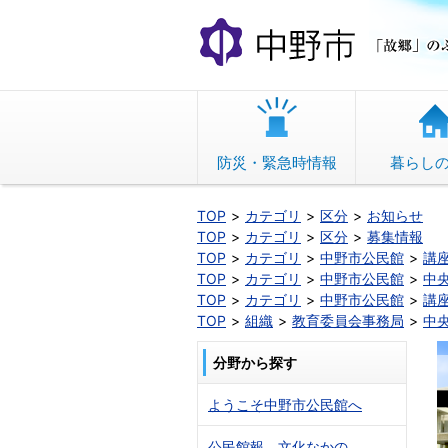
本
文
へ
移
動
防災・緊急時情報
暮らし
TOP
カテゴリ
区分
お知らせ
TOP
カテゴリ
区分
募集情報
TOP
カテゴリ
中野市公民館
講
TOP
カテゴリ
中野市公民館
中
TOP
カテゴリ
中野市公民館
講
TOP
組織
教育委員会事務局
中
分野から探す
ようこそ中野市公民館へ
公民館報 文化なかの