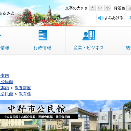
中野市 「故郷」のふるさと
大
中
小
文字の大きさ
背景色
よみあげる
の情報
行政情報
産業・ビジネス
観
座案内
央公民館
座案内
教養講座
央公民館
教育係