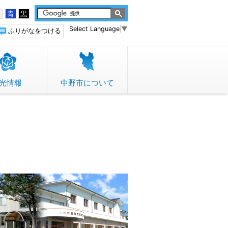
白
青
黒
Select Language
▼
ふりがなをつける
光情報
中野市について