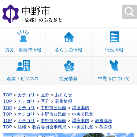
本
文
へ
移
動
防災・緊急時情報
暮らしの情報
行政情報
産業・ビジネス
観光情報
中野市について
TOP
カテゴリ
区分
お知らせ
TOP
カテゴリ
区分
募集情報
TOP
カテゴリ
中野市公民館
講座案内
TOP
カテゴリ
中野市公民館
中央公民館
TOP
カテゴリ
中野市公民館
講座案内
教養講座
TOP
組織
教育委員会事務局
中央公民館
教育係