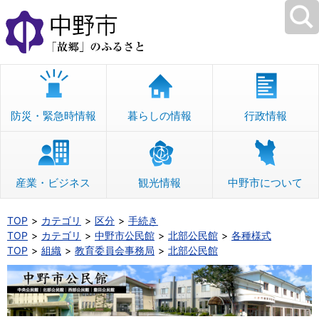
本
文
へ
移
動
防災・緊急時情報
暮らしの情報
行政情報
産業・ビジネス
観光情報
中野市について
TOP
カテゴリ
区分
手続き
TOP
カテゴリ
中野市公民館
北部公民館
各種様式
TOP
組織
教育委員会事務局
北部公民館