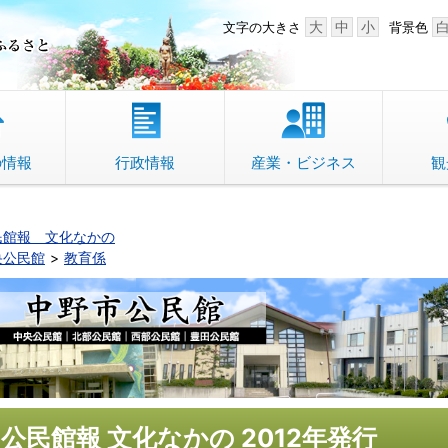
中野市 「故郷」のふるさと
大
中
小
文字の大きさ
背景色
の情報
行政情報
産業・ビジネス
観
民館報 文化なかの
央公民館
教育係
公民館報 文化なかの 2012年発行