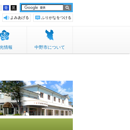
白
青
黒
よみあげる
ふりがなをつける
光情報
中野市について