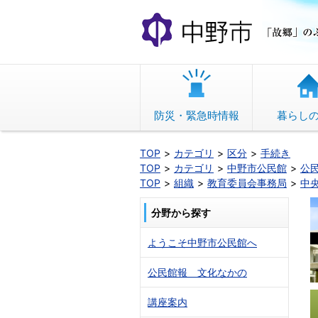
本
文
へ
移
動
防災・緊急時情報
暮らし
TOP
カテゴリ
区分
手続き
TOP
カテゴリ
中野市公民館
公
TOP
組織
教育委員会事務局
中
分野から探す
ようこそ中野市公民館へ
公民館報 文化なかの
講座案内