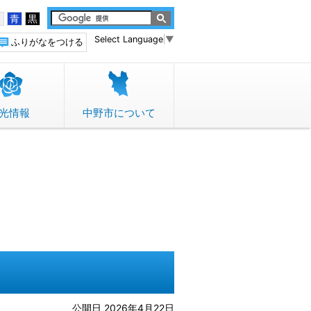
白
青
黒
Select Language
▼
ふりがなをつける
光情報
中野市について
公開日 2026年4月22日