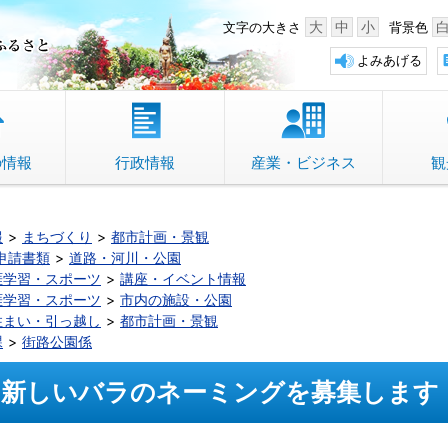
中野市 「故郷」のふるさと
大
中
小
文字の大きさ
背景色
よみあげる
の情報
行政情報
産業・ビジネス
観
報
まちづくり
都市計画・景観
申請書類
道路・河川・公園
涯学習・スポーツ
講座・イベント情報
涯学習・スポーツ
市内の施設・公園
住まい・引っ越し
都市計画・景観
課
街路公園係
新しいバラのネーミングを募集します