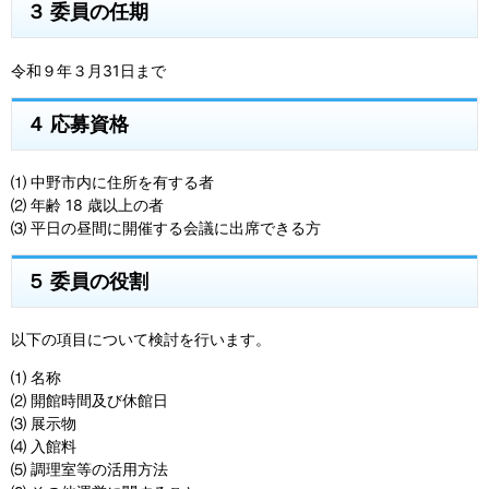
３ 委員の任期
令和９年３月31日まで
４ 応募資格
⑴ 中野市内に住所を有する者
⑵ 年齢 18 歳以上の者
⑶ 平日の昼間に開催する会議に出席できる方
５ 委員の役割
以下の項目について検討を行います。
⑴ 名称
⑵ 開館時間及び休館日
⑶ 展示物
⑷ 入館料
⑸ 調理室等の活用方法