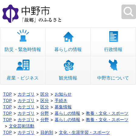
本
文
へ
移
動
防災・緊急時情報
暮らしの情報
行政情報
産業・ビジネス
観光情報
中野市について
TOP
カテゴリ
区分
お知らせ
TOP
カテゴリ
区分
手続き
TOP
カテゴリ
区分
募集情報
TOP
カテゴリ
分野
暮らしの情報
教養・文化・スポーツ
TOP
カテゴリ
分野
暮らしの情報
教養・文化・スポーツ
文化芸術活動
TOP
カテゴリ
目的別
文化・生涯学習・スポーツ