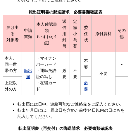
転出証明書の郵送請求 必要書類確認表
返
定
本人確認書
届け出
信
額
委
申請
類
その
る
用
小
任
添付資料
書類
(いずれか1
他
対象者
封
為
状
点)
筒
替
本人、
・マイナン
不
同一世
バーカード
-
要
帯の方
転出
・運転免許
必
不
不要
届
証の写し
要
要
上記以
・在留カー
必
-
外の方
ド
要
転出届には日中、連絡可能なご連絡先をご記入ください。
転出年月日には、届出日を含めた前後14日以内の日にちを
記入してください。
転出証明書（再交付）の郵送請求 必要書類確認表