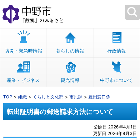
本
文
へ
移
動
防災・緊急時情報
暮らしの情報
行政情報
産業・ビジネス
観光情報
中野市について
TOP
組織
くらしと文化部
市民課
豊田窓口係
転出証明書の郵送請求方法について
公開日 2026年4月1日
更新日 2026年8月3日