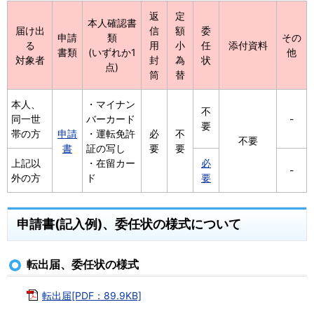
返
定
本人確認書
届け出
信
額
委
申請
類
その
る
用
小
任
添付資料
書類
(いずれか1
他
対象者
封
為
状
点)
筒
替
本人、
・マイナン
不
同一世
バーカード
-
要
帯の方
申請
・運転免許
必
不
不要
書
証の写し
要
要
上記以
・在留カー
必
-
外の方
ド
要
申請書(記入例)、委任状の様式について
転出届、委任状の様式
転出届[PDF：89.9KB]