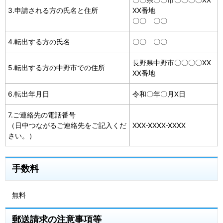
3.申請される方の氏名と住所
XX番地
〇〇 〇〇
4.転出する方の氏名
〇〇 〇〇
長野県中野市〇〇〇〇XX
5.転出する方の中野市での住所
XX番地
6.転出年月日
令和〇年〇月X日
7.ご連絡先の電話番号
（日中つながるご連絡先をご記入くだ
XXX-XXXX-XXXX
さい。）
手数料
無料
郵送請求の注意事項等