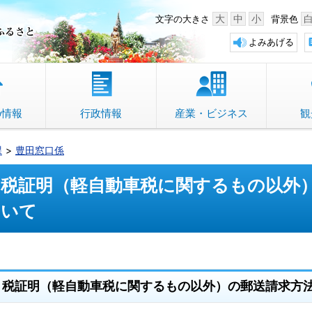
中野市 「故郷」のふるさと
大
中
小
文字の大きさ
背景色
よみあげる
の情報
行政情報
産業・ビジネス
観
課
豊田窓口係
税証明（軽自動車税に関するもの以外
いて
税証明（軽自動車税に関するもの以外）の郵送請求方