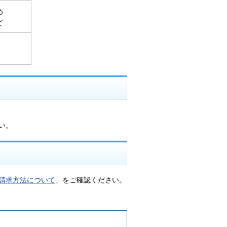
め
ど
い。
請求方法について
」をご確認ください。