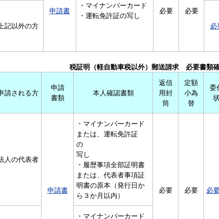
・マイナンバーカード
申請書
必要
必要
・運転免許証の写し
上記以外の方
必
税証明（軽自動車税以外）郵送請求 必要書類確
返信
定額
申請
委
申請される方
本人確認書類
用封
小為
書類
筒
替
・マイナンバーカード
または、運転免許証
の
写し
法人の代表者
・履歴事項全部証明書
または、代表者事項証
明書の原本（発行日か
申請書
必要
必要
必
ら３か月以内）
・マイナンバーカード