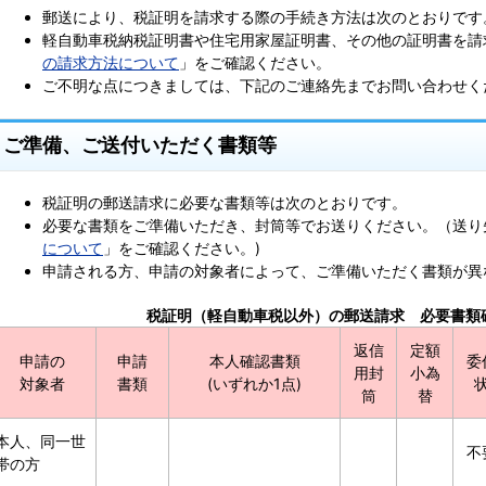
郵送により、税証明を請求する際の手続き方法は次のとおりです
軽自動車税納税証明書や住宅用家屋証明書、その他の証明書を請
の請求方法について
」をご確認ください。
ご不明な点につきましては、下記のご連絡先までお問い合わせく
ご準備、ご送付いただく書類等
税証明の郵送請求に必要な書類等は次のとおりです。
必要な書類をご準備いただき、封筒等でお送りください。（送り
について
」をご確認ください。)
申請される方、申請の対象者によって、ご準備いただく書類が異
税証明（軽自動車税以外）の郵送請求 必要書類確
返信
定額
申請の
申請
本人確認書類
委
用封
小為
対象者
書類
(いずれか1点)
筒
替
本人、同一世
不
帯の方