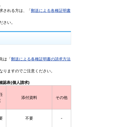
。
求される方は、「
郵送による各種証明書
ださい。
先は「
郵送による各種証明書の請求方法
なりますのでご注意ください。
認表(個人請求)
任
添付資料
その他
状
要
不要
-