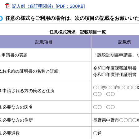
記入例（税証明関係）[PDF：200KB]
任意の様式をご利用の場合は、次の項目の記載をお願いい
任意様式請求 記載項目一覧
記載項目
記載例
1.申請書の表題
「課税証明書申請書」
令和〇年度課税証明書
2.お求めの証明書の名称と詳細
令和〇年度評価証明書
〇〇県〇〇市〇〇〇〇X
3.申請される方の氏名と住所
〇〇 〇〇
4.必要な方の氏名
〇〇 〇〇
5.必要な方の住所
長野県中野市〇〇〇〇X
6.必要通数
〇通