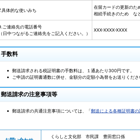
在留カードの更新のた
7.具体的な使いみち
相続手続きのため な
9.ご連絡先の電話番号
XXX-XXXX-XXXX
（日中つながるご連絡先をご記入ください。）
手数料
郵送請求される税証明書の手数料は、１通あたり300円です。
ご申請の証明書通数に併せ、金額分の定額小為替をお送りくださ
郵送請求の注意事項等
郵送請求の共通注意事項については、「
郵送による各種証明書の
くらしと文化部 市民課 豊田窓口係
お問い合わせ