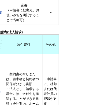
必要
（申請書に提出先、お
要
-
使いみちを明記するこ
とで省略可）
認表(法人請求)
任
添付資料
その他
状
・契約書の写しまた
は、請求者と契約者の
・申請書
関係が分かる書類
に、社印
・法人として請求する
または代
要
場合には、送付先を確
表社員の
認することができる書
押印が必
類（会社案内、ホーム
要