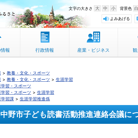
中野市 「故郷」のふるさと
大
中
小
文字の大きさ
背景色
よみあげる
の情報
行政情報
産業・ビジネス
観
報
教養・文化・スポーツ
報
教養・文化・スポーツ
生涯学習
涯学習・スポーツ
涯学習・スポーツ
生涯学習
涯学習課
生涯学習推進係
中野市子ども読書活動推進連絡会議に