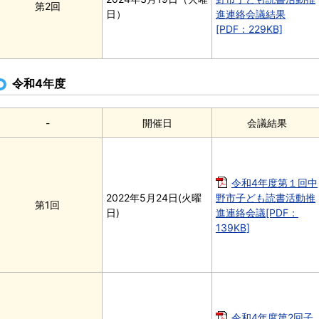
第2回
日）
進連絡会議結果
[PDF：229KB]
令和4年度
-
開催日
会議結果
令和4年度第１回中
2022年5月24日(火曜
野市子ども読書活動推
第1回
日)
進連絡会議[PDF：
139KB]
令和4年度第2回子