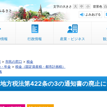
中野市 「故郷」のふるさと
大
中
小
文字の大きさ
背景色
よみあげる
の情報
行政情報
産業・ビジネス
観
報
市民の窓口
税金
険・年金
税金（固定資産税・都市計画税）
係
地方税法第422条の3の通知書の廃止