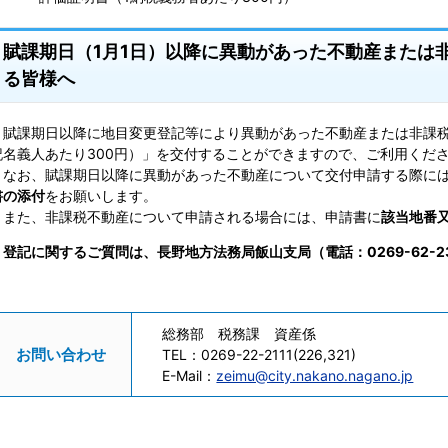
賦課期日（1月1日）以降に異動があった不動産または
る皆様へ
賦課期日以降に地目変更登記等により異動があった不動産または非課税
記名義人あたり300円）」を交付することができますので、ご利用くだ
なお、賦課期日以降に異動があった不動産について交付申請する際に
書の添付
をお願いします。
また、非課税不動産について申請される場合には、申請書に
該当地番
登記に関するご質問は、長野地方法務局飯山支局（電話：0269-62-
総務部 税務課 資産係
お問い合わせ
TEL：
0269-22-2111(226,321)
E-Mail：
zeimu@city.nakano.nagano.jp