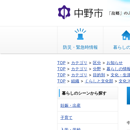
本
文
へ
移
動
防災・緊急時情報
暮らし
TOP
カテゴリ
区分
お知らせ
TOP
カテゴリ
分野
暮らしの情
TOP
カテゴリ
目的別
文化・生
TOP
組織
くらしと文化部
文化
暮らしのシーンから探す
妊娠・出産
子育て
入学・学校