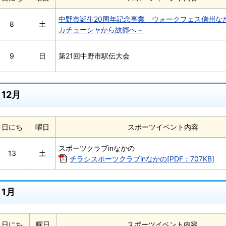
中野市誕生20周年記念事業 ウォークフェス信州な
8
土
カチューシャから故郷へ～
9
日
第21回中野市駅伝大会
12月
日にち
曜日
スポーツイベント内容
スポーツクラブinなかの
13
土
チラシスポーツクラブinなかの[PDF：707KB]
1月
日にち
曜日
スポーツイベント内容