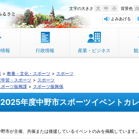
中野市 「故郷」のふるさと
大
中
小
文字の大きさ
背景色
よみあげる
の情報
行政情報
産業・ビジネス
観
報
教養・文化・スポーツ
スポーツ
涯学習・スポーツ
スポーツ
スポーツ振興課
スポーツ振興係
2025年度中野市スポーツイベントカ
中野市が主催、共催または後援しているイベントのみを掲載しています