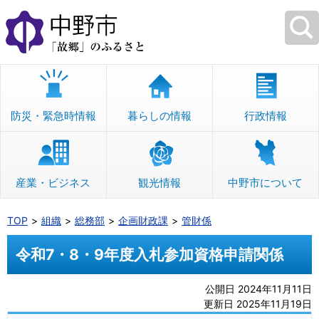
本
文
へ
移
動
防災・緊急時情報
暮らしの情報
行政情報
産業・ビジネス
観光情報
中野市について
TOP
組織
総務部
企画財政課
管財係
令和7・8・9年度入札参加資格申請関係
公開日 2024年11月11日
更新日 2025年11月19日