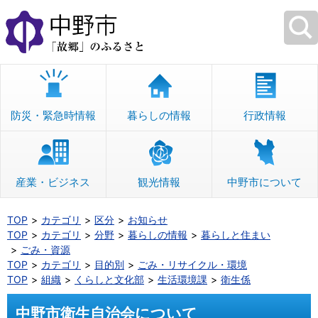
本
文
へ
移
動
防災・緊急時情報
暮らしの情報
行政情報
産業・ビジネス
観光情報
中野市について
TOP
カテゴリ
区分
お知らせ
TOP
カテゴリ
分野
暮らしの情報
暮らしと住まい
ごみ・資源
TOP
カテゴリ
目的別
ごみ・リサイクル・環境
TOP
組織
くらしと文化部
生活環境課
衛生係
中野市衛生自治会について