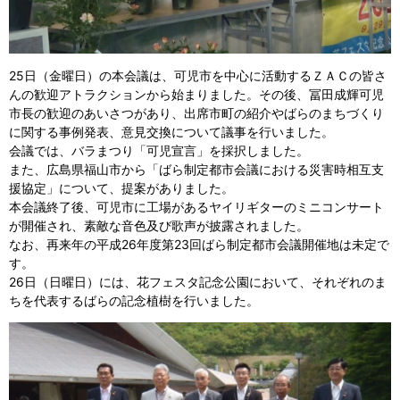
25日（金曜日）の本会議は、可児市を中心に活動するＺＡＣの皆さ
んの歓迎アトラクションから始まりました。その後、冨田成輝可児
市長の歓迎のあいさつがあり、出席市町の紹介やばらのまちづくり
に関する事例発表、意見交換について議事を行いました。
会議では、バラまつり「可児宣言」を採択しました。
また、広島県福山市から「ばら制定都市会議における災害時相互支
援協定」について、提案がありました。
本会議終了後、可児市に工場があるヤイリギターのミニコンサート
が開催され、素敵な音色及び歌声が披露されました。
なお、再来年の平成26年度第23回ばら制定都市会議開催地は未定で
す。
26日（日曜日）には、花フェスタ記念公園において、それぞれのま
ちを代表するばらの記念植樹を行いました。