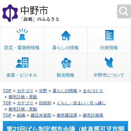
本
文
へ
移
動
防災・緊急時情報
暮らしの情報
行政情報
産業・ビジネス
観光情報
中野市について
TOP
カテゴリ
分野
暮らしの情報
まちづくり
都市計画・景観
TOP
カテゴリ
目的別
くらし・住まい・引っ越し
都市計画・景観
TOP
組織
建設水道部
都市建設課
都市計画係
第21回ばら制定都市会議（岐阜県可児市開