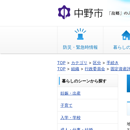
本
文
へ
移
動
防災・緊急時情報
暮らし
TOP
カテゴリ
区分
手続き
TOP
組織
行政委員会
固定資産
暮らしのシーンから探す
妊娠・出産
子育て
入学・学校
成人・仕事・結婚