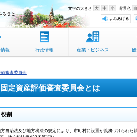
中野市 「故郷」のふるさと
大
中
小
文字の大きさ
背景色
よみあげる
の情報
行政情報
産業・ビジネス
観
評価審査委員会
固定資産評価審査委員会とは
役割
地方自治法及び地方税法の規定により、市町村に設置が義務づけられた執
3項、地方税法第423条第1項）。