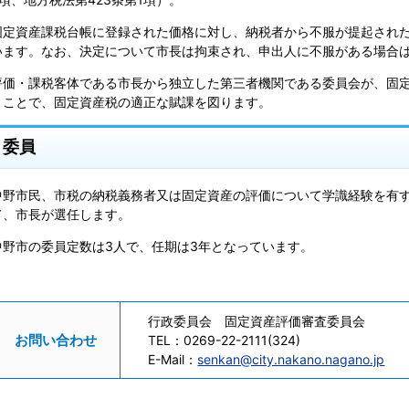
固定資産課税台帳に登録された価格に対し、納税者から不服が提起され
います。なお、決定について市長は拘束され、申出人に不服がある場合
評価・課税客体である市長から独立した第三者機関である委員会が、固
うことで、固定資産税の適正な賦課を図ります。
委員
中野市民、市税の納税義務者又は固定資産の評価について学識経験を有
て、市長が選任します。
中野市の委員定数は3人で、任期は3年となっています。
行政委員会 固定資産評価審査委員会
お問い合わせ
TEL：
0269-22-2111(324)
E-Mail：
senkan@city.nakano.nagano.jp