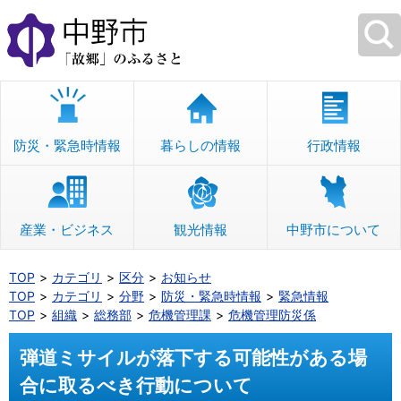
本
文
へ
移
動
防災・緊急時情報
暮らしの情報
行政情報
産業・ビジネス
観光情報
中野市について
TOP
カテゴリ
区分
お知らせ
TOP
カテゴリ
分野
防災・緊急時情報
緊急情報
TOP
組織
総務部
危機管理課
危機管理防災係
弾道ミサイルが落下する可能性がある場
合に取るべき行動について