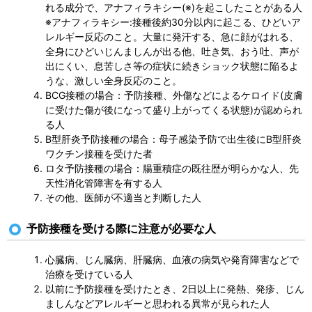
れる成分で、アナフィラキシー(※)を起こしたことがある人
※アナフィラキシー:接種後約30分以内に起こる、ひどいア
レルギー反応のこと。大量に発汗する、急に顔がはれる、
全身にひどいじんましんが出る他、吐き気、おう吐、声が
出にくい、息苦しさ等の症状に続きショック状態に陥るよ
うな、激しい全身反応のこと。
BCG接種の場合：予防接種、外傷などによるケロイド(皮膚
に受けた傷が後になって盛り上がってくる状態)が認められ
る人
B型肝炎予防接種の場合：母子感染予防で出生後にB型肝炎
ワクチン接種を受けた者
ロタ予防接種の場合：腸重積症の既往歴が明らかな人、先
天性消化管障害を有する人
その他、医師が不適当と判断した人
予防接種を受ける際に注意が必要な人
心臓病、じん臓病、肝臓病、血液の病気や発育障害などで
治療を受けている人
以前に予防接種を受けたとき、2日以上に発熱、発疹、じん
ましんなどアレルギーと思われる異常が見られた人