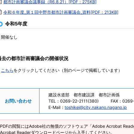
都市計画審議会議事録（R6.8.21）[PDF：275KB]
令和６年度_第１回中野市都市計画審議会_資料[PDF：213KB]
令和5年度
開催なし
過去の都市計画審議会の開催状況
こちら
をクリックしてください（別のページで掲載しています）
建設水道部 都市建設課 都市計画係
お問い合わせ
TEL：
0269-22-2111(380)
FAX：
0269
E-Mail：
toshikei@city.nakano.nagano.jp
PDFの閲覧にはAdobe社の無償のソフトウェア「Adobe Acrobat Re
Acrobat Readerダウンロードページから入手してください。