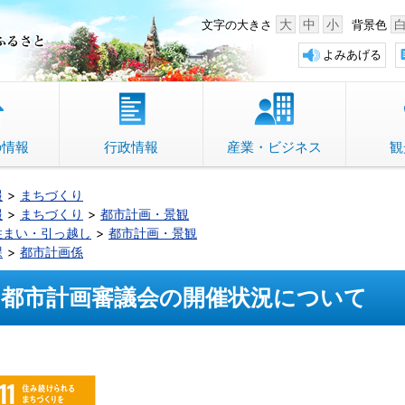
中野市 「故郷」のふるさと
大
中
小
文字の大きさ
背景色
よみあげる
の情報
行政情報
産業・ビジネス
観
報
まちづくり
報
まちづくり
都市計画・景観
住まい・引っ越し
都市計画・景観
課
都市計画係
都市計画審議会の開催状況について