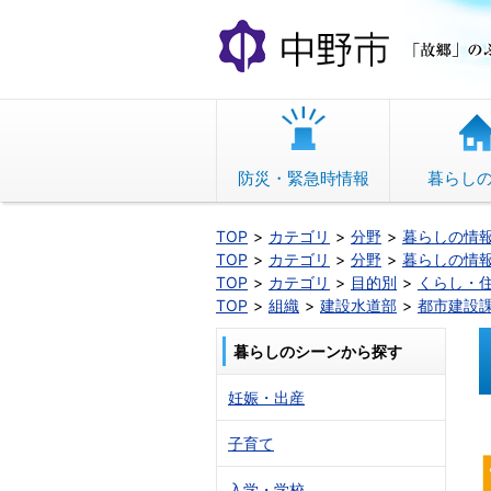
本
文
へ
移
動
防災・緊急時情報
暮らし
TOP
カテゴリ
分野
暮らしの情
TOP
カテゴリ
分野
暮らしの情
TOP
カテゴリ
目的別
くらし・
TOP
組織
建設水道部
都市建設
暮らしのシーンから探す
妊娠・出産
子育て
入学・学校