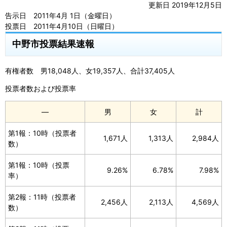
更新日 2019年12月5日
告示日 2011年4月 1日（金曜日）
投票日 2011年4月10日（日曜日）
中野市投票結果速報
有権者数 男18,048人、女19,357人、合計37,405人
投票者数および投票率
―
男
女
計
第1報：10時（投票者
1,671人
1,313人
2,984人
数）
第1報：10時（投票
9.26%
6.78%
7.98%
率）
第2報：11時（投票者
2,456人
2,113人
4,569人
数）