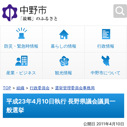
本
文
へ
移
動
防災・緊急時情報
暮らしの情報
行政情報
産業・ビジネス
観光情報
中野市について
TOP
組織
行政委員会
選挙管理委員会事務局
平成23年4月10日執行 長野県議会議員一
般選挙
公開日 2011年4月10日