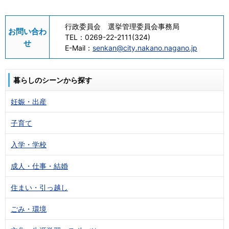
行政委員会 選挙管理委員会事務局
お問い合わ
TEL：
0269-22-2111(324)
せ
E-Mail：
senkan@city.nakano.nagano.jp
暮らしのシーンから探す
妊娠・出産
子育て
入学・学校
成人・仕事・結婚
住まい・引っ越し
ごみ・環境